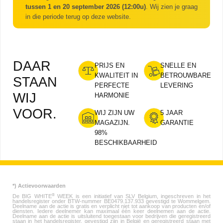
tussen 1 en 20 september 2026 (12:00u)
. Wij zien je graag
in die periode terug op deze website.
DAAR
PRIJS EN
SNELLE EN
KWALITEIT IN
BETROUWBARE
STAAN
PERFECTE
LEVERING
WIJ
HARMONIE
VOOR.
WIJ ZIJN UW
5 JAAR
MAGAZIJN.
GARANTIE
98%
BESCHIKBAARHEID
*) Actievoorwaarden
®
De BIG WHITE
WEEK is een initiatief van SLV Belgium, ingeschreven in het
handelsregister onder BTW-nummer BE0479.137.933 gevestigd te Wommelgem.
Deelname aan de actie is gratis en verplicht niet tot aankoop van producten en/of
diensten. Iedere deelnemer kan maximaal één keer deelnemen aan de actie.
Deelname aan de actie is uitsluitend toegestaan voor bedrijven die geregistreerd
staan in het handelsregister, gevestigd zijn in België en geregistreerd staan met